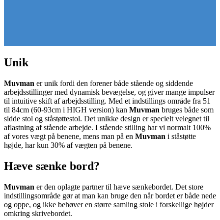
Unik
Muvman
er unik fordi den forener både stående og siddende
arbejdsstillinger med dynamisk bevægelse, og giver mange impulser
til intuitive skift af arbejdsstilling. Med et indstillings område fra 51
til 84cm (60-93cm i HIGH version) kan
Muvman
bruges både som
sidde stol og ståstøttestol. Det unikke design er specielt velegnet til
aflastning af stående arbejde. I stående stilling har vi normalt 100%
af vores vægt på benene, mens man på en
Muvman
i ståstøtte
højde, har kun 30% af vægten på benene.
Hæve sænke bord?
Muvman
er den oplagte partner til hæve sænkebordet. Det store
indstillingsområde gør at man kan bruge den når bordet er både nede
og oppe, og ikke behøver en større samling stole i forskellige højder
omkring skrivebordet.