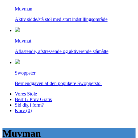
Muvman
Aktiv sidde/stå stol med stort indstillingsområde
Muvmat
Aflastende, afstressende og aktiverende ståmåtte
Swoppster
Børneudgaven af den populære Swopperstol
Vores Stole
Bestil / Prøv Gratis
Sid dig i form?
Kurv (
0
)
Muvman