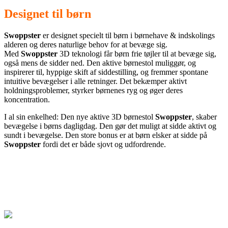
Designet til børn
S
woppster
er designet specielt til børn i børnehave & indskolings
alderen og deres naturlige behov for at bevæge sig.
Med
Swoppster
3D teknologi får børn frie tøjler til at bevæge sig,
også mens de sidder ned. Den aktive børnestol muliggør, og
inspirerer til, hyppige skift af siddestilling, og fremmer spontane
intuitive bevægelser i alle retninger. Det bekæmper aktivt
holdningsproblemer, styrker børnenes ryg og øger deres
koncentration.
I al sin enkelhed: Den nye aktive 3D børnestol
Swoppster
, skaber
bevægelse i børns dagligdag. Den gør det muligt at sidde aktivt og
sundt i bevægelse. Den store bonus er at børn elsker at sidde på
Swoppster
fordi det er både sjovt og udfordrende.