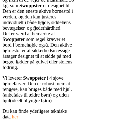
kg. som
Swoppster
er designet til.
Den er den eneste aktive børnestol i
verden, og den kan justeres
individuelt i både højde, siddelæns
bevægelser, og fjederhårdhed.
Det er værd at bemærke at
Swoppster
som regel kræver et
bord i børnehøjde også. Den aktive
børnestol er af sikkerhedsmæssige
årsager designet til at sidde på med
begge fødder på gulvet eller stolens
fodring.
Vi leverer
Swoppster
i 4 sjove
børnefarver. Den er robust, nem at
rengøre, kan bruges både med hjul,
(anbefales til ældre børn) og uden
hjul(ideelt til yngre børn)
Du kan finde yderligere tekniske
data
her