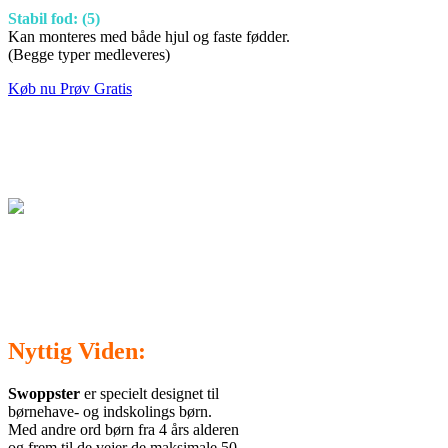
Stabil fod: (5)
Kan monteres med både hjul og faste fødder.
(Begge typer medleveres)
Køb nu
Prøv Gratis
Nyttig Viden:
Swoppster
er specielt designet til
børnehave- og indskolings børn.
Med andre ord børn fra 4 års alderen
og frem til de vejer de maksimale 50