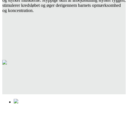
og styrker musklerne. Hyppige skift af arbejdsstilling styrker ryggen,
stimulerer kredsløbet og øger derigennem barnets opmærksomhed
og koncentration.