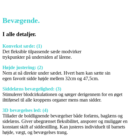
Bevægende.
I alle detaljer.
Konvekst sæde:
(1)
Det fleksible tilpassende sæde modvirker
trykpunkter på undersiden af lårene.
Højde justering:
(2)
Nem at nå direkte under sædet. Hvert barn kan sætte sin
egen favorit sidde højde mellem 32cm og 47,5cm.
Siddelæns bevægelighed:
(3)
Stimulerer blodcirkulationen og sørger derigennem for en øget
ilttiførsel til alle kroppens organer mens man sidder.
3D bevægelses led:
(4)
Tillader de boldlignende bevægelser både forlæns, baglæns og
sidelæns.
Giver ubegrænset fleksibilitet, ansporer og muliggør en
konstant skift af siddestilling. Kan justeres individuelt til barnets
højde, vægt, og bevægelses trang.