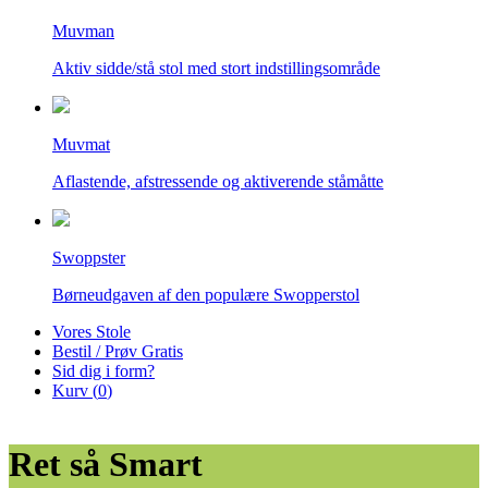
Muvman
Aktiv sidde/stå stol med stort indstillingsområde
Muvmat
Aflastende, afstressende og aktiverende ståmåtte
Swoppster
Børneudgaven af den populære Swopperstol
Vores Stole
Bestil / Prøv Gratis
Sid dig i form?
Kurv (
0
)
Ret så Smart