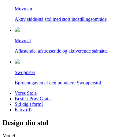
Muvman
Aktiv sidde/stå stol med stort indstillingsområde
Muvmat
Aflastende, afstressende og aktiverende ståmåtte
Swoppster
Børneudgaven af den populære Swopperstol
Vores Stole
Bestil / Prøv Gratis
Sid dig i form?
Kurv (0)
Design din stol
Model