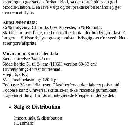
teknologien gør sædets forkant blød, så der opretholdes en god
blodcirkulation. Den lave vægt og det praktiske bærehåndtag gør
den nem at flytte.
Kunstlæder data:
86 % Polyvinyl Chloride, 9 % Polyester, 5 % Bomuld.
Skridfast ru overflade, med microfiber look, der holder godt fast på
brugeren. Slidstærk, lysægte og modstandsdygtig overfor sved. Nem
at rengøre/afspritte.
Muvman
m. Kunstlæder
data:
Sæde størrelse: 34×32 cm
Sidde højde: 51 til 84 cm (HIGH version 60-63 cm)
Tilt/hældning: 4° fast tilt fremad.
Vægt: 6,3 Kg
Maksimal belastning: 120 Kg.
Fodbase: 38 cm i diameter. Glasfiberforstærket lakeret polyamid.
Fodbase kant: Universal skridsikker, ikke-ridsende gummikant.
Højdeindstilling: Trinløs m. integrerede knapper under sædet.
Salg & Distribution
Import, salg & distribution
i Danmark: