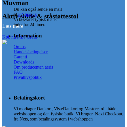
Muvman
Du kan også sende en mail
til
jp@jpe.dk
Aktiv sidde & ståstøttestol
Vi besvarer typisk mails
indenfor 24 timer.
Læs mere
Information
Køb nu
Prøv Gratis
Om os
Handelsbetingelser
Garanti
Downloads
Om producenten aeris
FAQ
Privatlivspolitik
Betalingskort
Vi modtager Dankort, Visa/Dankort og Mastercard i både
webshoppen og den fysiske butik. Vi bruger Nexi Checkout,
fra Nets, som betalingssystem i webshoppen