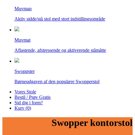
Muvman
Aktiv sidde/stå stol med stort indstillingsområde
Muvmat
Aflastende, afstressende og aktiverende ståmåtte
Swoppster
Børneudgaven af den populære Swopperstol
Vores Stole
Bestil / Prøv Gratis
Sid dig i form?
Kurv (
0
)
Swopper kontorstol