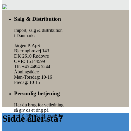
Salg & Distribution
Import, salg & distribution
i Danmark:
Jørgen P. ApS
Bjerringbrovej 143
DK 2610 Rødovre
CVR: 15144599
Tlf: +45 4494 5244
Åbningstider:
Man-Torsdag: 10-16
Fredag: 10-15
Personlig betjening
Har du brug for vejledning
så giv os et ring på
(+45) 4494 5244, vi sidder
Sidde eller stå?
klar ved telefonerne.