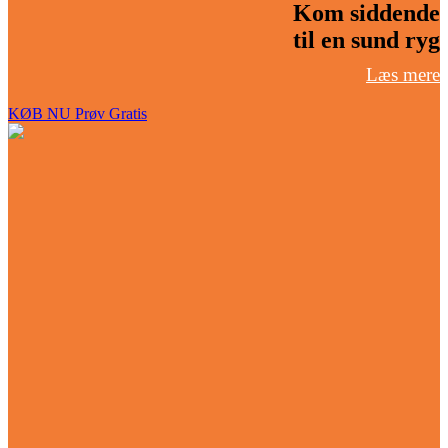
Kom siddende
til en sund ryg
Læs mere
KØB NU
Prøv Gratis