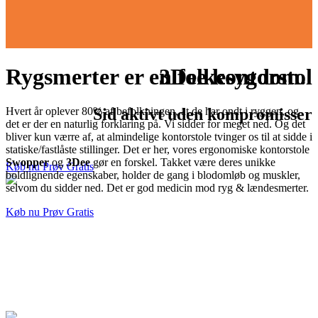
Rygsmerter er en folkesygdom.
3Dee kontorstol
Hvert år oplever 80% af befolkningen, at de har ondt i ryggen, og
Sid aktivt uden kompromisser
det er der en naturlig forklaring på. Vi sidder for meget ned. Og det
bliver kun værre af, at almindelige kontorstole tvinger os til at sidde i
Læs mere
statiske/fastlåste stillinger. Det er her, vores ergonomiske kontorstole
S
wopper
og
3Dee
gør en forskel. Takket være deres unikke
Køb nu
Prøv Gratis
boldlignende egenskaber, holder de gang i blodomløb og muskler,
selvom du sidder ned. Det er god medicin mod ryg & lændesmerter.
Køb nu
Prøv Gratis