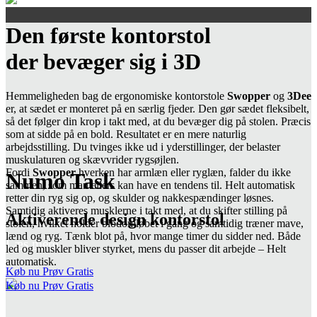
Den første kontorstol
der bevæger sig i 3D
Hemmeligheden bag de ergonomiske kontorstole
Swopper
og
3Dee
er, at sædet er monteret på en særlig fjeder. Den gør sædet fleksibelt,
så det følger din krop i takt med, at du bevæger dig på stolen. Præcis
som at sidde på en bold. Resultatet er en mere naturlig
arbejdsstilling. Du tvinges ikke ud i yderstillinger, der belaster
muskulaturen og skævvrider rygsøjlen.
Fordi
S
wopper
hverken har armlæn eller ryglæn, falder du ikke
Numo Task
sammen, som man ellers kan have en tendens til. Helt automatisk
retter din ryg sig op, og skulder og nakkespændinger løsnes.
Samtidig aktiveres musklerne i takt med, at du skifter stilling på
Aktiverende design kontorstol
stolen, hvilket holder blodomløbet i gang og samtidig træner mave,
lænd og ryg. Tænk blot på, hvor mange timer du sidder ned. Både
Læs mere
led og muskler bliver styrket, mens du passer dit arbejde – Helt
automatisk.
Køb nu
Prøv Gratis
Køb nu
Prøv Gratis