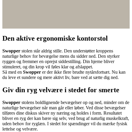
Den aktive ergonomiske kontorstol
Swopper
stolen står aldrig stille. Den understøtter kroppens
naturlige behov for bevægelse mens du sidder ned. Den styrker
ryggen og fremmer en oprejst siddestilling. Din hjerne bliver
stimuleret, og din krop vil føles klar og afslappet.
Så med en
Swopper
er der ikke flere brudte nytårsfortsæt. Nu kan
du leve et sundere og mere aktivt liv, bare ved at sætte dig ned.
Giv din ryg velvære i stedet for smerte
Swopper
stolens boldlignende bevægelser op og ned, minder om de
naturlige bevægelser når man går eller løber. Ved disse bevægelser
tilføres dine diskus skiver ny næring og holdes i form. Resultatet
bliver en ryg der kan bære sig selv, ved brug af naturlig muskelkraft,
uden behov for ryglæn. I stedet for spændinger vil du mærke fysisk
lettelse og velvære.