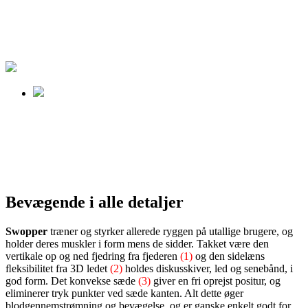
Bevægende i alle detaljer
Swopper
træner og styrker allerede ryggen på utallige brugere, og
holder deres muskler i form mens de sidder. Takket være den
vertikale op og ned fjedring fra fjederen
(1)
og den sidelæns
ﬂeksibilitet fra 3D ledet
(2)
holdes diskusskiver, led og senebånd, i
god form. Det konvekse sæde
(3)
giver en fri oprejst positur, og
eliminerer tryk punkter ved sæde kanten. Alt dette øger
blodgennemstrømning og bevægelse, og er ganske enkelt godt for