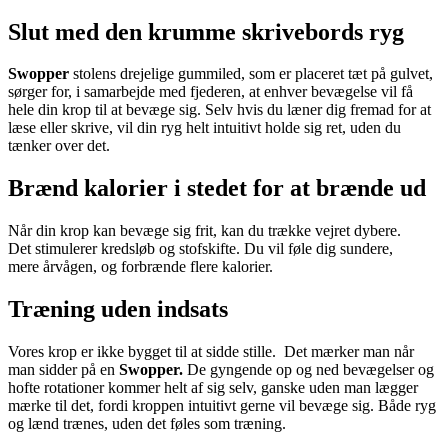
Slut med den krumme skrivebords ryg
Swopper
stolens drejelige gummiled, som er placeret tæt på gulvet,
sørger for, i samarbejde med fjederen, at enhver bevægelse vil få
hele din krop til at bevæge sig. Selv hvis du læner dig fremad for at
læse eller skrive, vil din ryg helt intuitivt holde sig ret, uden du
tænker over det.
Brænd kalorier i stedet for at brænde ud
Når din krop kan bevæge sig frit, kan du trække vejret dybere.
Det stimulerer kredsløb og stofskifte. Du vil føle dig sundere,
mere årvågen, og forbrænde flere kalorier.
Træning uden indsats
Vores krop er ikke bygget til at sidde stille. Det mærker man når
man sidder på en
Swopper.
De gyngende op og ned bevægelser og
hofte rotationer kommer helt af sig selv, ganske uden man lægger
mærke til det, fordi kroppen intuitivt gerne vil bevæge sig. Både ryg
og lænd trænes, uden det føles som træning.