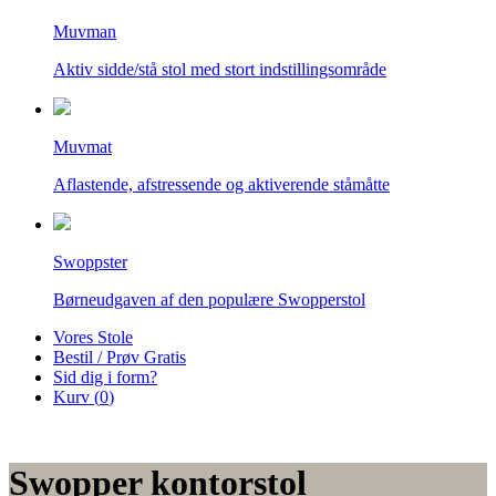
Muvman
Aktiv sidde/stå stol med stort indstillingsområde
Muvmat
Aflastende, afstressende og aktiverende ståmåtte
Swoppster
Børneudgaven af den populære Swopperstol
Vores Stole
Bestil / Prøv Gratis
Sid dig i form?
Kurv (
0
)
Swopper kontorstol