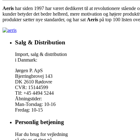
Aeris
har siden 1997 har været dedikeret til at revolutionere stående 
kunder betyder det bedre helbred, mere motivation og højere produktiv
produkter sætter nye standarder, og har sat
Aeris
på top 100 listen ov
Salg & Distribution
Import, salg & distribution
i Danmark:
Jørgen P. ApS
Bjerringbrovej 143
DK 2610 Rødovre
CVR: 15144599
Tlf: +45 4494 5244
Åbningstider:
Man-Torsdag: 10-16
Fredag: 10-15
Personlig betjening
Har du brug for vejledning
så giv os et ring på