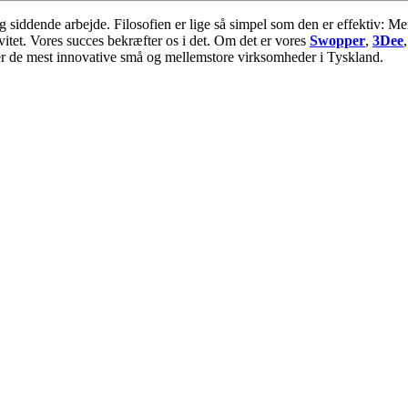
og siddende arbejde. Filosofien er lige så simpel som den er effektiv: M
itet. Vores succes bekræfter os i det. Om det er vores
S
wopper
,
3Dee
er de mest innovative små og mellemstore virksomheder i Tyskland.