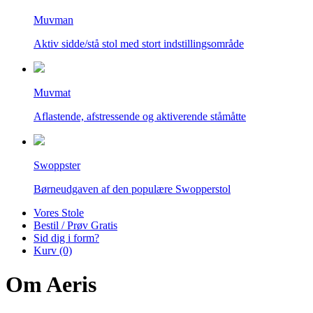
Muvman
Aktiv sidde/stå stol med stort indstillingsområde
Muvmat
Aflastende, afstressende og aktiverende ståmåtte
Swoppster
Børneudgaven af den populære Swopperstol
Vores Stole
Bestil / Prøv Gratis
Sid dig i form?
Kurv (0)
Om Aeris