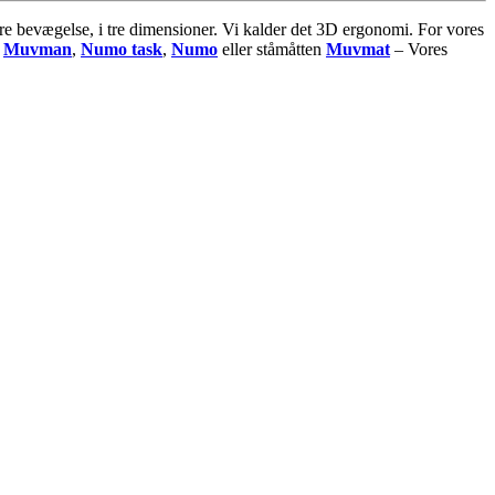
ere bevægelse, i tre dimensioner. Vi kalder det 3D ergonomi. For vores
,
Muvman
,
Numo task
,
Numo
eller ståmåtten
Muvmat
– Vores