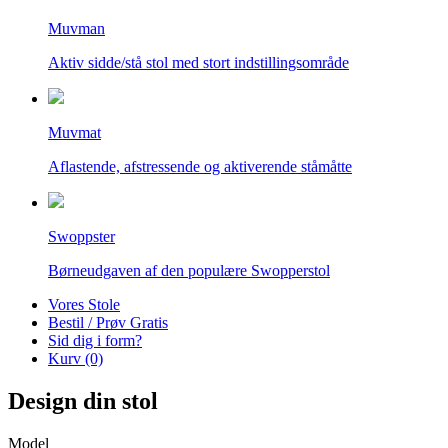
Muvman
Aktiv sidde/stå stol med stort indstillingsområde
Muvmat
Aflastende, afstressende og aktiverende ståmåtte
Swoppster
Børneudgaven af den populære Swopperstol
Vores Stole
Bestil / Prøv Gratis
Sid dig i form?
Kurv (0)
Design din stol
Model