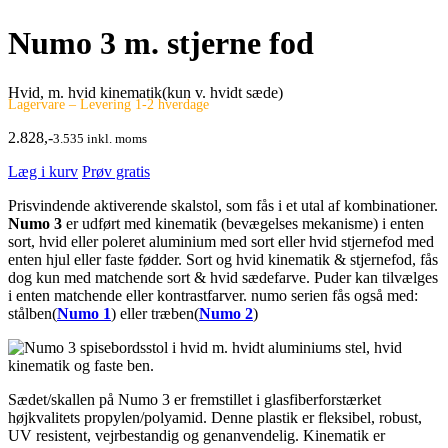
Numo 3 m. stjerne fod
Hvid, m. hvid kinematik(kun v. hvidt sæde)
Lagervare – Levering 1-2 hverdage
2.828,-
3.535 inkl. moms
Læg i kurv
Prøv gratis
Prisvindende aktiverende skalstol, som fås i et utal af kombinationer.
Numo 3
er udført med kinematik (bevægelses mekanisme) i enten
sort, hvid eller poleret aluminium med sort eller hvid stjernefod med
enten hjul eller faste fødder. Sort og hvid kinematik & stjernefod, fås
dog kun med matchende sort & hvid sædefarve. Puder kan tilvælges
i enten matchende eller kontrastfarver. numo serien fås også med:
stålben(
Numo 1
) eller træben(
Numo 2
)
Sædet/skallen på Numo 3 er fremstillet i glasfiberforstærket
højkvalitets propylen/polyamid. Denne plastik er fleksibel, robust,
UV resistent, vejrbestandig og genanvendelig. Kinematik er