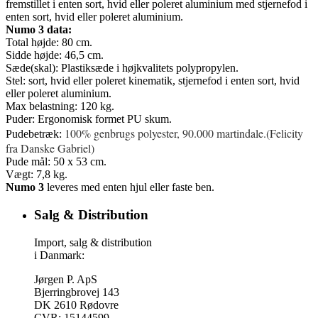
fremstillet i enten sort, hvid eller poleret aluminium med stjernefod i
enten sort, hvid eller poleret aluminium.
Numo 3 data:
Total højde: 80 cm.
Sidde højde: 46,5 cm.
Sæde(skal): Plastiksæde i højkvalitets polypropylen.
Stel: sort, hvid eller poleret kinematik, stjernefod i enten sort, hvid
eller poleret aluminium.
Max belastning: 120 kg.
Puder: Ergonomisk formet PU skum.
100% genbrugs polyester, 90.000 martindale.(Felicity
Pudebetræk:
fra Danske Gabriel)
Pude mål: 50 x 53 cm.
Vægt: 7,8 kg.
Numo 3
leveres med enten hjul eller faste ben.
Salg & Distribution
Import, salg & distribution
i Danmark:
Jørgen P. ApS
Bjerringbrovej 143
DK 2610 Rødovre
CVR: 15144599